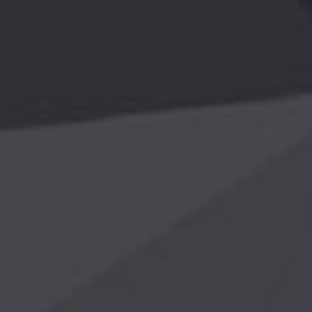
荣誉殿堂
合作伙伴
联系我们
中文
/
English